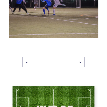
投
<
>
稿
ナ
ビ
ゲ
ー