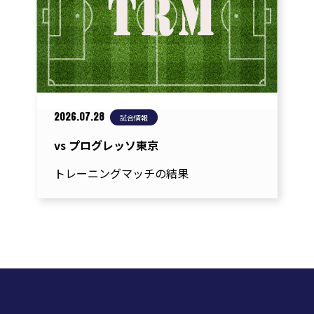
シ
ョ
ン
2026.07.28
試合情報
vs プログレッソ東京
トレーニングマッチの結果