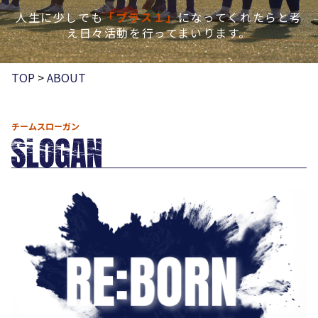
人生に少しでも
「プラス１」
になってくれたらと考
え日々活動を行ってまいります。
TOP
>
ABOUT
チームスローガン