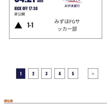
Sun
KICK OFF 17:30
非公開
みずほFGサ
▲
1
-
1
ッカー部
1
2
3
4
5
>
順位表