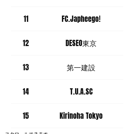
11
FC.Japheego!
12
DESEO東京
13
第一建設
14
T.U.A.SC
15
Kirinoha Tokyo
スクロールできます