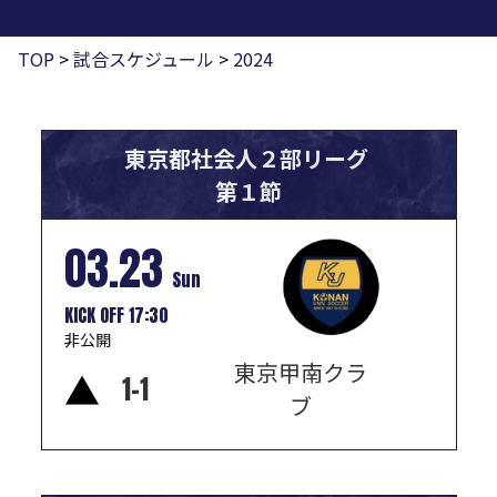
TOP
>
試合スケジュール
>
2024
東京都社会人２部リーグ
第１節
03.23
Sun
KICK OFF 17:30
非公開
東京甲南クラ
▲
1
-
1
ブ