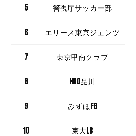
5
警視庁サッカー部
6
エリース東京ジェンツ
7
東京甲南クラブ
8
HBO品川
9
みずほFG
10
東大LB