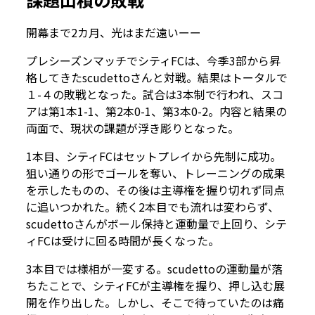
――開幕まで2カ月、光はまだ遠いーー
プレシーズンマッチでシティFCは、今季3部から昇
格してきたscudettoさんと対戦。結果はトータルで
１-４の敗戦となった。試合は3本制で行われ、スコ
アは第1本1-1、第2本0-1、第3本0-2。内容と結果の
両面で、現状の課題が浮き彫りとなった。
1本目、シティFCはセットプレイから先制に成功。
狙い通りの形でゴールを奪い、トレーニングの成果
を示したものの、その後は主導権を握り切れず同点
に追いつかれた。続く2本目でも流れは変わらず、
scudettoさんがボール保持と運動量で上回り、シテ
ィFCは受けに回る時間が長くなった。
3本目では様相が一変する。scudettoの運動量が落
ちたことで、シティFCが主導権を握り、押し込む展
開を作り出した。しかし、そこで待っていたのは痛