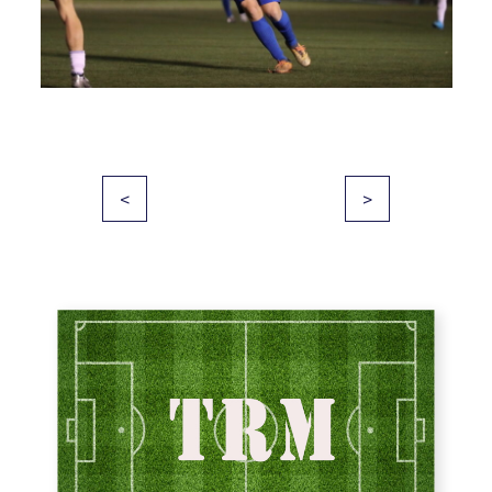
投
<
>
稿
ナ
ビ
ゲ
ー
シ
ョ