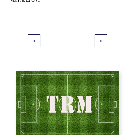
投
<
>
稿
ナ
ビ
ゲ
ー
シ
ョ
ン