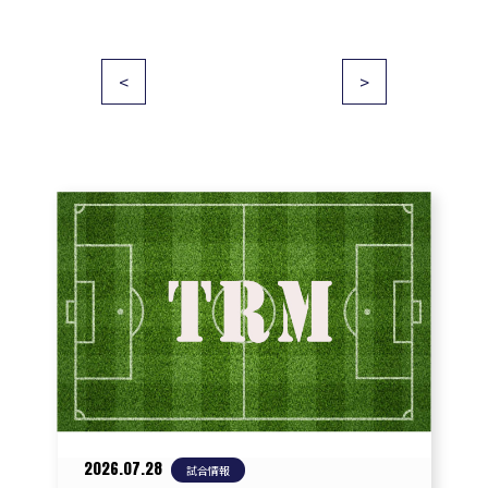
投
<
>
稿
ナ
ビ
ゲ
ー
シ
ョ
ン
2026.07.28
試合情報