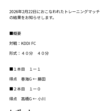
2026年2月22日におこなわれたトレーニングマッチ
の結果をお知らせします。
■概要
対戦：KDDI FC
形式：４０分 ４０分
■１本目 １ー１
得点 春海G ← 藤田
■２本目 １ー０
得点 高橋G ← 小川