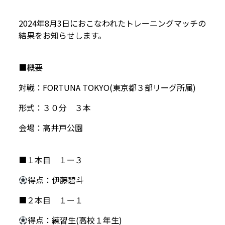
2024年8月3日におこなわれたトレーニングマッチの
結果をお知らせします。
■概要
対戦：FORTUNA TOKYO(東京都３部リーグ所属)
形式：３０分 ３本
会場：高井戸公園
■１本目 １ー３
得点：伊藤碧斗
■２本目 １ー１
得点：練習生(高校１年生)