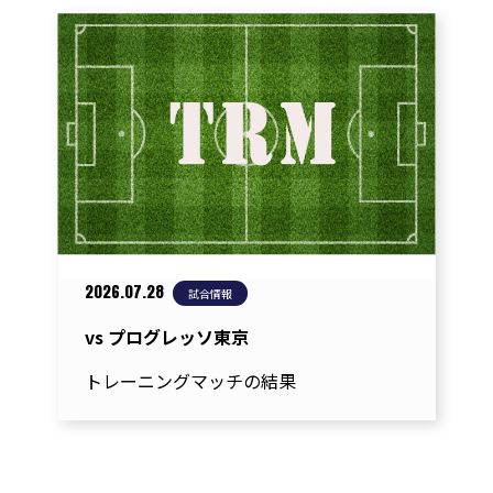
ビ
ゲ
ー
シ
ョ
ン
2026.07.28
試合情報
vs プログレッソ東京
トレーニングマッチの結果