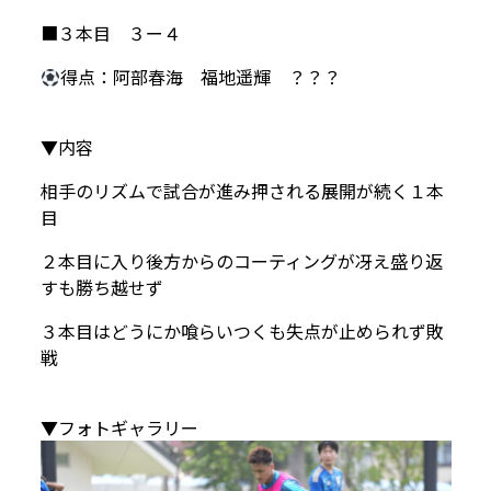
■３本目 ３ー４
得点：阿部春海 福地遥輝 ？？？
▼内容
相手のリズムで試合が進み押される展開が続く１本
目
２本目に入り後方からのコーティングが冴え盛り返
すも勝ち越せず
３本目はどうにか喰らいつくも失点が止められず敗
戦
▼フォトギャラリー