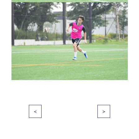
投
<
>
稿
ナ