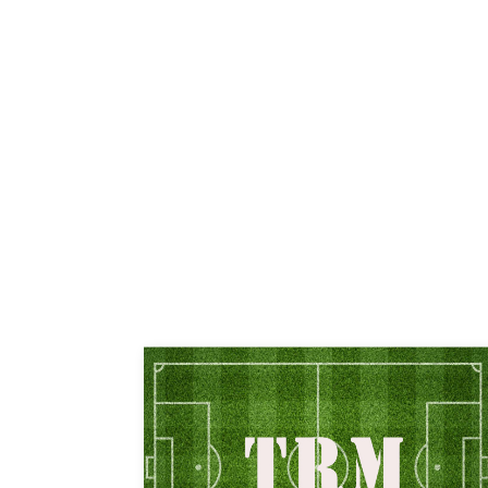
投
稿
ナ
ビ
ゲ
ー
シ
ョ
ン