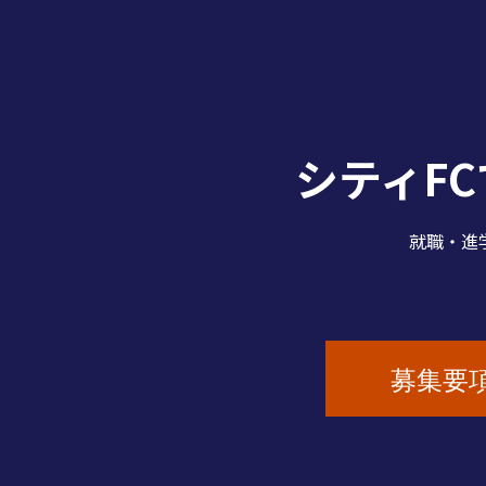
シティF
就職・進
募集要