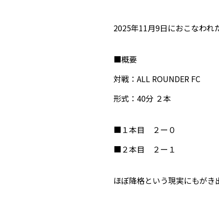
2025年11月9日におこな
■概要
対戦：ALL ROUNDER FC
形式：40分 ２本
■１本目 ２ー０
■２本目 ２ー１
ほぼ降格という現実にもがき