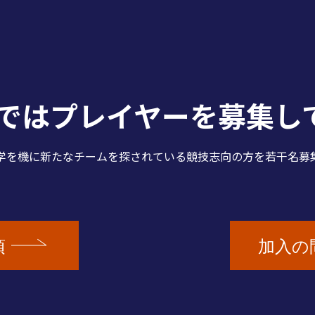
Cではプレイヤーを
募集し
学を機に新たなチームを探されている競技志向の方を若干名募
項
加入の