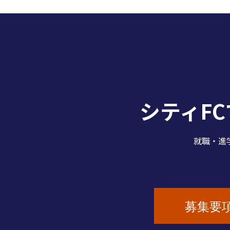
シティF
就職・進
募集要