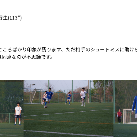
生(113″)
ところばかり印象が残ります、ただ相手のシュートミスに助け
は同点なのが不思議です。