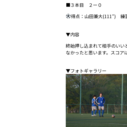
■３本目 ２ー０
得点：山田兼大(111″) 練習
▼内容
終始押し込まれて相手のいい
なかったと思います。スコア
▼フォトギャラリー