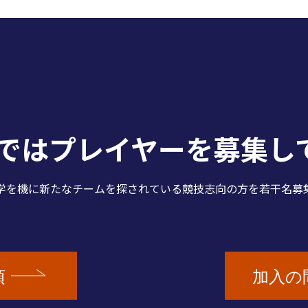
Cではプレイヤーを
募集し
学を機に新たなチームを探されている競技志向の方を若干名募
項
加入の