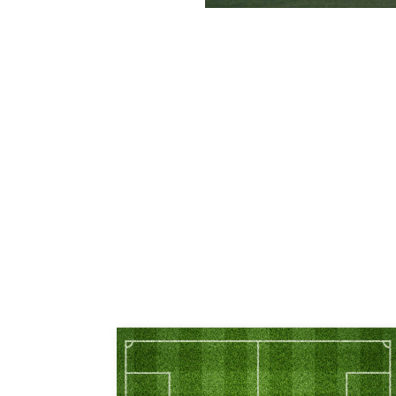
投
稿
ナ
ビ
ゲ
ー
シ
ョ