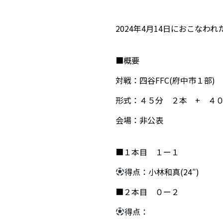
2024年4月14日におこな
■概要
対戦：四谷FFC(府中市１部)
形式：４５分 ２本 + ４
会場：非公表
■１本目 １ー１
得点：小林和真(24″)
■２本目 ０ー２
得点：