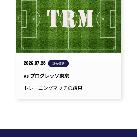
ー
シ
ョ
ン
2026.07.28
試合情報
vs プログレッソ東京
トレーニングマッチの結果