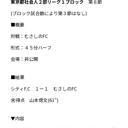
東京都社会人２部リーグ１ブロック
第８節
(ブロック試合数により第３節はなし)
■概要
対戦：むさしのFC
形式：４５分ハーフ
会場：非公開
■結果
シティF.C １ー１ むさしのFC
得点 山本偲文(61″)
▼内容