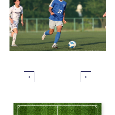
投
<
>
稿
ナ
ビ
ゲ