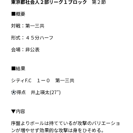
東京都社会人２部リーグ１ブロック
第２節
■概要
対戦：第一三共
形式：４５分ハーフ
会場：非公表
■結果
シティF.C １ー０ 第一三共
得点 井上瑛太(27″)
▼内容
序盤よりボールは持てているが攻撃のバリエーショ
ンが増やせず効果的な攻撃は身をひそめる。