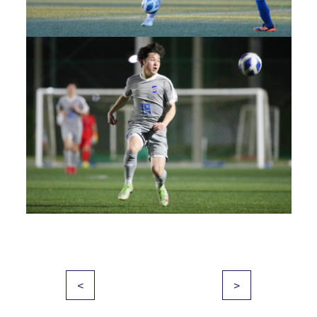
投
<
>
稿