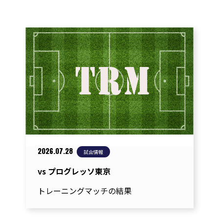
ナ
ビ
ゲ
ー
シ
ョ
ン
2026.07.28
試合情報
vs プログレッソ東京
トレーニングマッチの結果