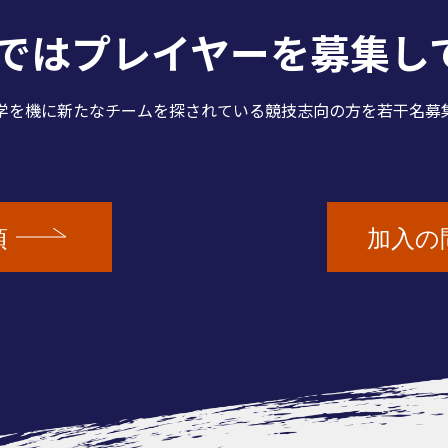
Cではプレイヤーを
募集し
学を機に新たなチームを探されている競技志向の方を若干名募
項
加入の