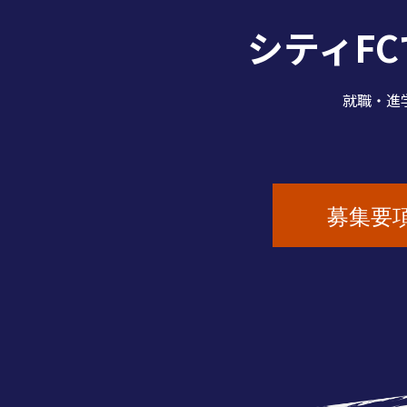
シティF
就職・進
募集要