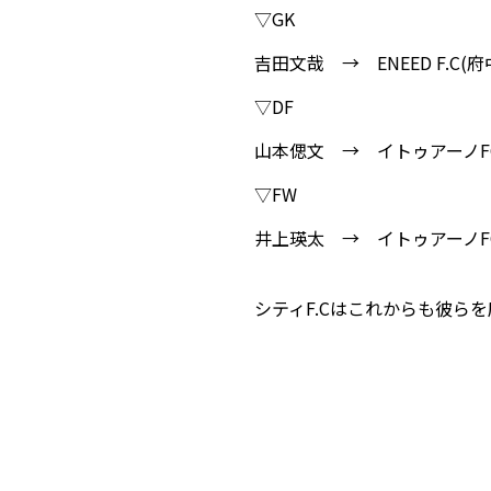
▽GK
吉田文哉 → ENEED F.C(
▽DF
山本偲文 → イトゥアーノF
▽FW
井上瑛太 → イトゥアーノF
シティF.Cはこれからも彼ら