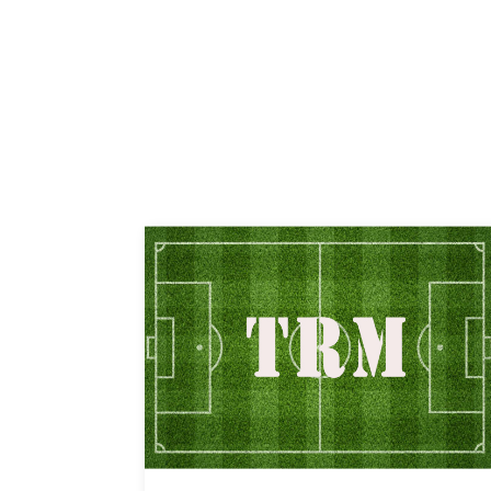
投
稿
ナ
ビ
ゲ
ー
シ
ョ
ン