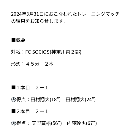
2024年3月31日におこなわれたトレーニングマッチ
の結果をお知らせします。
■概要
対戦：FC SOCIOS(神奈川県２部)
形式：４５分 ２本
■１本目 ２ー１
得点：田村翔大(18″) 田村翔大(24″)
■２本目 ２ー１
得点： 天野菖梧(56″) 内藤幹也(67″)