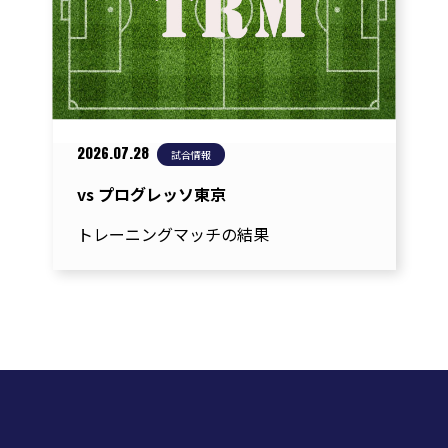
シ
ョ
ン
2026.07.28
試合情報
vs プログレッソ東京
トレーニングマッチの結果