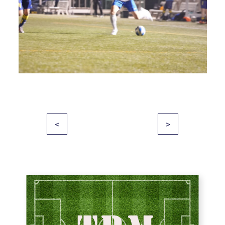
投
<
>
稿
ナ
ビ
ゲ
ー