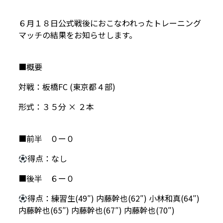
６月１８日公式戦後におこなわれったトレーニング
マッチの結果をお知らせします。
■概要
対戦：板橋FC (東京都４部)
形式：３５分 × ２本
■前半 ０ー０
得点：なし
■後半 ６ー０
得点：練習生(49″) 内藤幹也(62″) 小林和真(64″)
内藤幹也(65″) 内藤幹也(67″) 内藤幹也(70″)