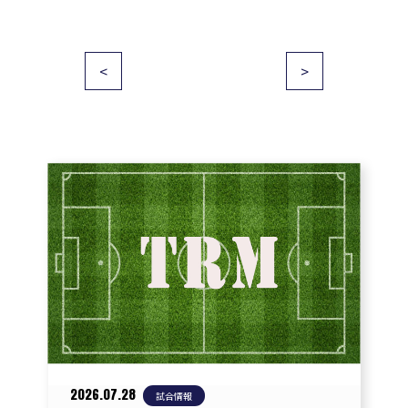
投
<
>
稿
ナ
ビ
ゲ
ー
シ
ョ
ン
2026.07.28
試合情報