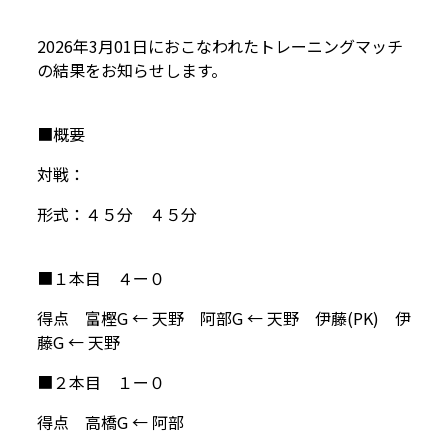
2026年3月01日におこなわれたトレーニングマッチ
の結果をお知らせします。
■概要
対戦：
形式：４５分 ４５分
■１本目 ４ー０
得点 富樫G ← 天野 阿部G ← 天野 伊藤(PK) 伊
藤G ← 天野
■２本目 １ー０
得点 高橋G ← 阿部