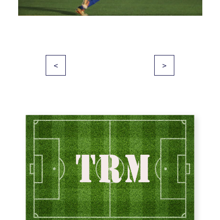
投
<
>
稿
ナ
ビ
ゲ
ー
シ
ョ
ン