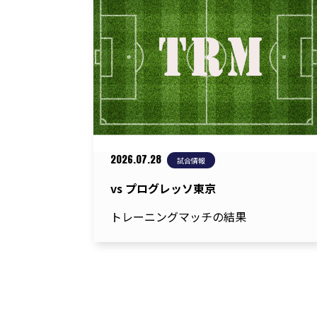
シ
ョ
ン
2026.07.28
試合情報
vs プログレッソ東京
トレーニングマッチの結果