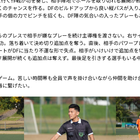
りに行く作戦が功を奏し、相手陣地でボールを取り切れる展開が
くのチャンスを作る。DFのビルドアップから良い縦パスが入り
手の個の力でピンチを招くも、DF陣の気合いの入ったプレーも
らのプレスで相手が嫌なプレーを続け主導権を渡さない。右サ
成功。落ち着いて決め切り追加点を奪う。直後、相手のパワープ
ートがDFに当たり不運な形で失点。相手がいけいけで追加点を
す展開が続くも追加点は奪えず。最後足を引きずる選手もいる
ゲーム。苦しい時間帯も全員で声を掛け合いながら仲間を助け
番に繋げたい。