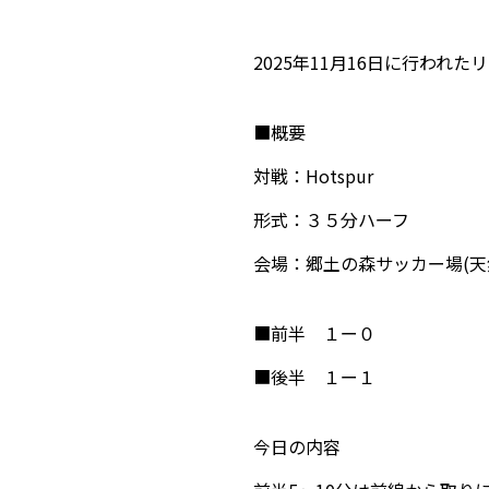
2025年11月16日に行われ
■概要
対戦：Hotspur
形式：３５分ハーフ
会場：郷土の森サッカー場(天
■前半 １ー０
■後半 １ー１
今日の内容