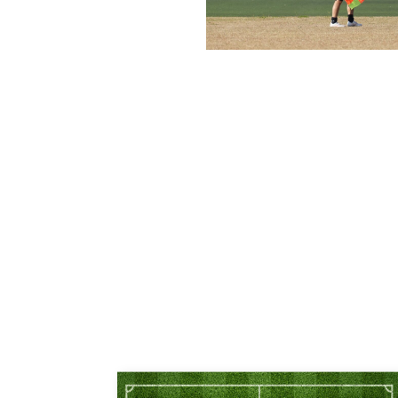
投
稿
ナ
ビ
ゲ
ー