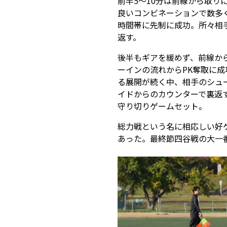
前半5〜10分は前線から取
良いコンビネーションで数多
時間帯に先制に成功。所々相
返す。
後半もギアを緩めず、前線か
ーインの流れからPK奪取に
る展開が続く中、相手のシュ
イドからのカウンターで裏返
守り切りゲームセット。
総力戦という名に相応しい好
あった。最終節四谷戦の大一