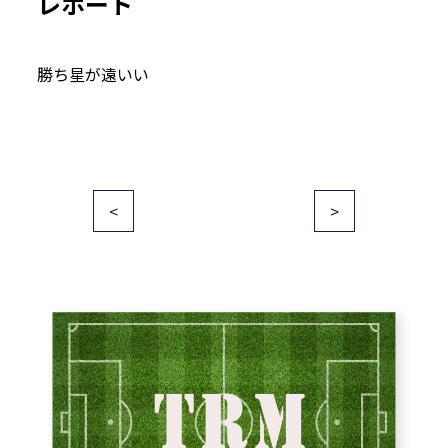
レポート
勝ち星が遠いい
投
<
>
稿
ナ
ビ
ゲ
ー
シ