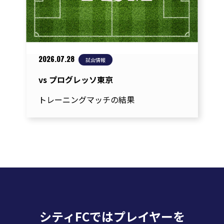
ョ
ン
2026.07.28
試合情報
vs プログレッソ東京
トレーニングマッチの結果
シティFCではプレイヤーを