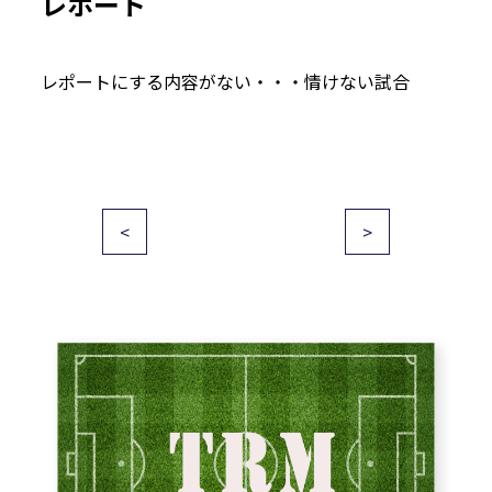
レポート
レポートにする内容がない・・・情けない試合
投
<
>
稿
ナ
ビ
ゲ
ー
シ