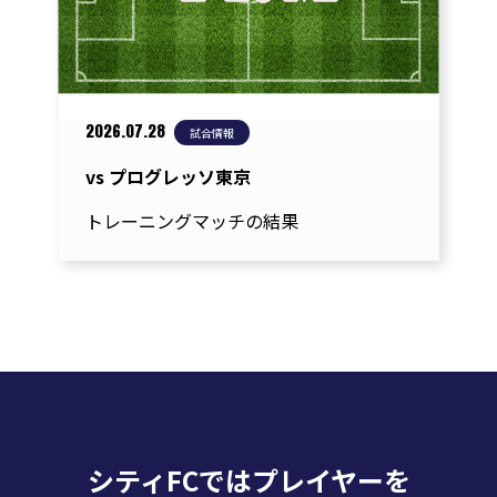
ョ
ン
2026.07.28
試合情報
vs プログレッソ東京
トレーニングマッチの結果
シティFCではプレイヤーを