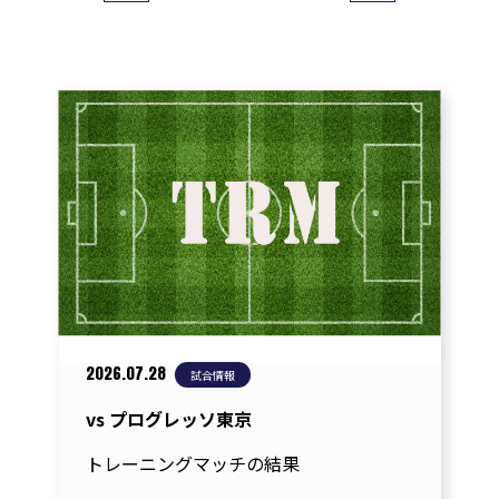
稿
ナ
ビ
ゲ
ー
シ
ョ
ン
2026.07.28
試合情報
vs プログレッソ東京
トレーニングマッチの結果