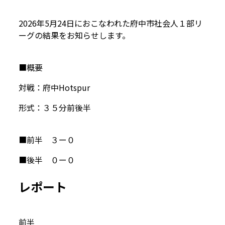
2026年5月24日におこなわれた府中市社会人１部リ
ーグの結果をお知らせします。
■概要
対戦：府中Hotspur
形式：３５分前後半
■前半 ３ー０
■後半 ０ー０
レポート
前半